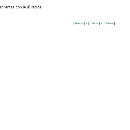
rillentas con 9-18 radios.
[
Arriba
] - [
Índice
] - [
Volver
]