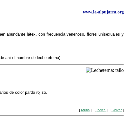
www.la-alpujarra.org
nen abundante látex, con frecuencia venenoso, flores unisexuales y
de ahí el nombre de leche eterna).
rios de color pardo rojizo.
[
Arriba
] - [
Índice
] - [
Volver
]