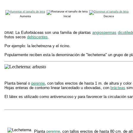
Aumenta
Inicial
Decrece
La Euforbiáceas son una familia de plantas
angiospermas
dicotile
DRAE:
frutos secos
dehiscentes
.
Por ejemplo: la lechetrezna y el ricino.
Popularmente reciben esta la denominación de "lecheterna" un grupo de pla
Planta bienal o
perenne
, con tallos erectos de hasta 1 m. de altura y color
Hojas enteras de contorno linear lanceolado u obovadas, con
brácteas
simi
El látex es utilizado como antiverrucoso y para favorecer la circulación sa
Planta
perenne
, con tallos erectos de hasta 80 cm. de al