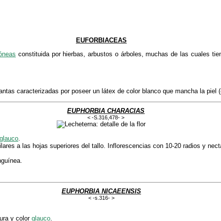
EUFORBIACEAS
dóneas
constituida por hierbas, arbustos o árboles, muchas de las cuales tie
ntas caracterizadas por poseer un látex de color blanco que mancha la piel (
EUPHORBIA CHARACIAS
< -S.316,478- >
glauco
.
lares a las hojas superiores del tallo. Inflorescencias con 10-20 radios y necta
nguínea.
EUPHORBIA NICAEENSIS
< -s.316- >
tura y color
glauco
.