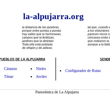
la-alpujarra.org
la distancia de las quiebras,
tal que, cuando 
porque entre puntas y puntas
a los vislumbres
hay valles que la hermosean,
parecen riscos 
campos que la fertilizan,
cóncavos entre 
jardines que la deleitan.
que rodearon la
Toda ella está poblada
aunque a la fald
de villajes y de aldeas;
PUEBLOS DE LA ALPUJARRA
SEND
Cástaras
Nieles
Configurador de Rutas
Tímar
Juviles