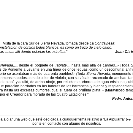
Vista de la cara Sur de Sierra Nevada, tomada desde
La Contraviesa
:
constelación de cortijos todos blancos, es como un trozo de cielo caído,
as casas allí donde estarían las estrellas.
"
Jean-Chris
a Nevada
...., desde el boquete de
Tablate
..., hasta más allá de
Laroles
...- ¡Toda
S
 de Poniente á Levante en una línea de once leguas, como un descomunal anfit
erío se asentaban más de cuarenta pueblos!.- ¡Toda
Sierra Nevada
, monumento 
inmensos pedestales de color de violeta, con su zócalo recamado de anchas fra
ido acá y acullá, de arriba abajo, por relucientes chorros de agua cristalina; cub
e parecían bordados en las laderas de los barrancos, y blanca y resplandeciente
ra hasta las excelsas cumbres, cual si fuera de bruñida plata! - ¡Maravilloso tem
í por el Creador para morada de las Cuatro Estaciones!"
Pedro Anton
a alojar una web que esté dedicada a cualquier tema relativo a "La Alpujarra" (
ver
ponte en contacto con alguno de nosotros.