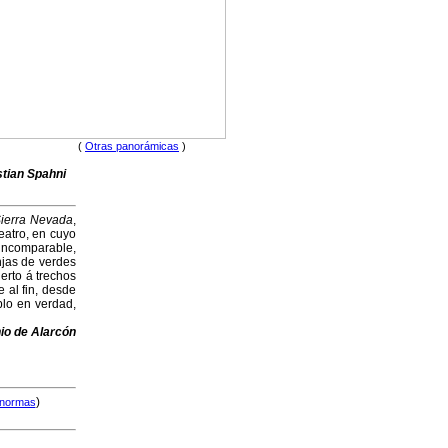
(
Otras panorámicas
)
tian Spahni
ierra Nevada
,
eatro, en cuyo
incomparable,
njas de verdes
ierto á trechos
 al fin, desde
plo en verdad,
io de Alarcón
)
normas