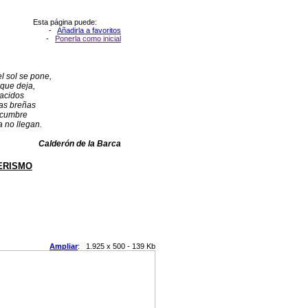
Esta página puede:
-
Añadirla a favoritos
-
Ponerla como inicial
el sol se pone,
 que deja,
nacidos
las breñas
 cumbre
a no llegan.
Calderón de la Barca
ERISMO
Ampliar
: 1.925 x 500 - 139 Kb