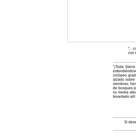
"
... 
con l
"¡Toda
Sierr
extendiéndose
ciclópeo grad
alzado sobre 
siembras; hend
de bosques qu
su media altu
levantado all
Si dese